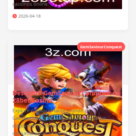
cassinos online.
2026-04-18
GemSaviourConquest
Descubra GemSaviourConquest no
28bet Casino
Explore o emocionante mundo de
GemSaviourConquest, um jogo inovador
disponível no 28bet Casino, seus cenários
deslumbrantes e regras fascinantes.