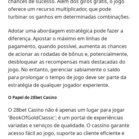
chances de sucesso. Além dos giros grátis, o jogo
oferece um recurso multiplicador, que pode
turbinar os ganhos em determinadas combinações.
Adotar uma abordagem estratégica pode fazer a
diferença. Apostar o máximo em linhas de
pagamento, quando possível, aumenta as chances
de acionar as rodadas de bônus e, potencialmente,
desbloquear as recompensas mais destacadas do
jogo. No entanto, gerenciar sabiamente o saldo
para prolongar o tempo de jogo deve ser parte da
estratégia de qualquer jogador experiente.
O Papel do 28bet Casino
O 28bet Casino não é apenas um lugar para jogar
'BookOfGoldClassic'; é um portal de experiências
variadas e serviços de qualidade. O cassino garante
acesso fácil ao jogo, suporte ao cliente eficiente e