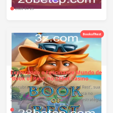
2026-04-25
BookofRest
Explorando o Fascinante Mundo de
'Book of Rest' no 28bet Casino
Descubra tudo sobre o jogo 'Book of Rest', sua
mecânica de jogo e como ele se destaca no
28bet Casino, combinando emoção e estratégia.
2026-03-31