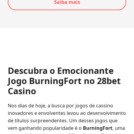
Saiba mais
Descubra o Emocionante
Jogo BurningFort no 28bet
Casino
Nos dias de hoje, a busca por jogos de cassino
inovadores e envolventes levou ao desenvolvimento
de títulos surpreendentes. Um desses jogos que
vem ganhando popularidade é o
BurningFort
, uma