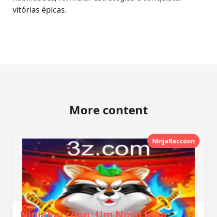
vitórias épicas.
More content
NinjaRaccoon
NinjaRaccoon: Um Novo Jogo