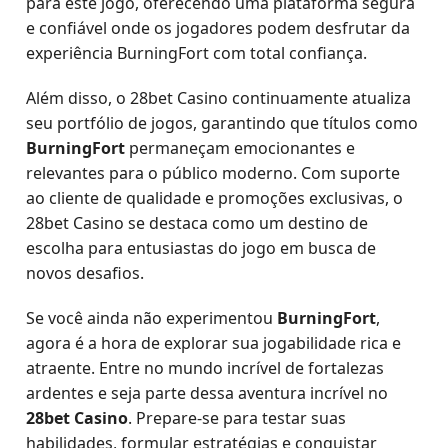
para este jogo, oferecendo uma plataforma segura
e confiável onde os jogadores podem desfrutar da
experiência BurningFort com total confiança.
Além disso, o 28bet Casino continuamente atualiza
seu portfólio de jogos, garantindo que títulos como
BurningFort
permaneçam emocionantes e
relevantes para o público moderno. Com suporte
ao cliente de qualidade e promoções exclusivas, o
28bet Casino se destaca como um destino de
escolha para entusiastas do jogo em busca de
novos desafios.
Se você ainda não experimentou
BurningFort
,
agora é a hora de explorar sua jogabilidade rica e
atraente. Entre no mundo incrível de fortalezas
ardentes e seja parte dessa aventura incrível no
28bet Casino
. Prepare-se para testar suas
habilidades, formular estratégias e conquistar