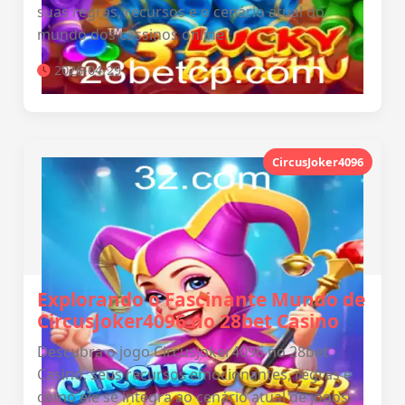
suas regras, recursos e o cenário atual do
mundo dos cassinos online.
2026-04-29
CircusJoker4096
Explorando o Fascinante Mundo de
CircusJoker4096 no 28bet Casino
Descubra o jogo CircusJoker4096 no 28bet
Casino, seus recursos emocionantes, regras e
como ele se integra ao cenário atual de jogos.