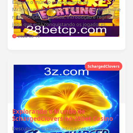
Explore o mundo emocionante de
MrTreasuresFortune no 28bet Casino. Mergulhe
na descrição detalhada, introdução e regras do
jogo que está conquistando os jogadores.
2026-03-19
SchargedClovers
Explorando o Mundo de
SchargedClovers no 28bet Casino
Descubra as nuances intrigantes do jogo