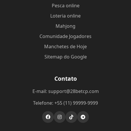
Pesca online
Loteria online
Mahjong
Comunidade Jogadores
Manchetes de Hoje
Sitemap do Google
Contato
E-mail: support@28betcp.com
Telefone: +55 (11) 99999-9999