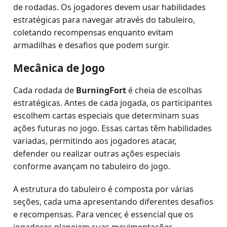
de rodadas. Os jogadores devem usar habilidades
estratégicas para navegar através do tabuleiro,
coletando recompensas enquanto evitam
armadilhas e desafios que podem surgir.
Mecânica de Jogo
Cada rodada de
BurningFort
é cheia de escolhas
estratégicas. Antes de cada jogada, os participantes
escolhem cartas especiais que determinam suas
ações futuras no jogo. Essas cartas têm habilidades
variadas, permitindo aos jogadores atacar,
defender ou realizar outras ações especiais
conforme avançam no tabuleiro do jogo.
A estrutura do tabuleiro é composta por várias
seções, cada uma apresentando diferentes desafios
e recompensas. Para vencer, é essencial que os