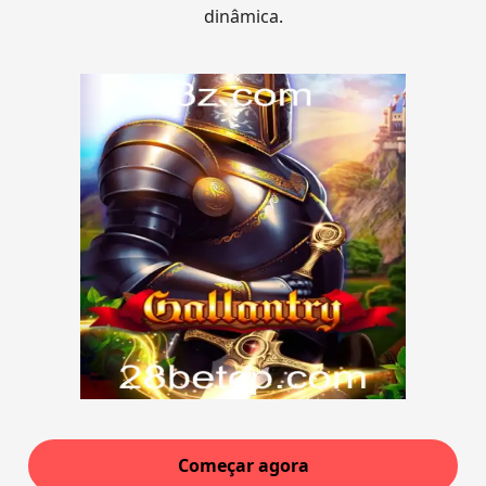
dinâmica.
Começar agora