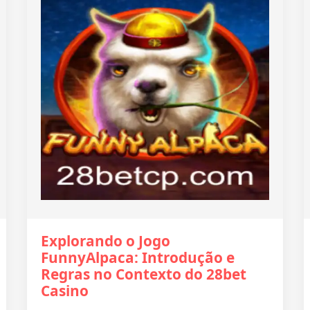
Explorando o Jogo
FunnyAlpaca: Introdução e
Regras no Contexto do 28bet
Casino