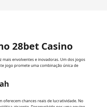
o 28bet Casino
z mais envolventes e inovadoras. Um dos jogos
Este jogo promete uma combinação única de
lah
ferecem chances reais de lucratividade. No
stética atraente. Desenvolvido por uma equipe