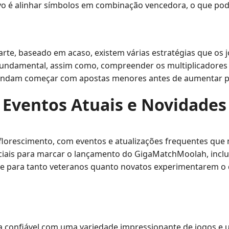
tivo é alinhar símbolos em combinação vencedora, o que po
te, baseado em acaso, existem várias estratégias que o
fundamental, assim como, compreender os multiplicadores
endam começar com apostas menores antes de aumentar p
Eventos Atuais e Novidades
 florescimento, com eventos e atualizações frequentes qu
iais para marcar o lançamento do GigaMatchMoolah, inclu
de para tanto veteranos quanto novatos experimentarem o 
confiável com uma variedade impressionante de jogos e u