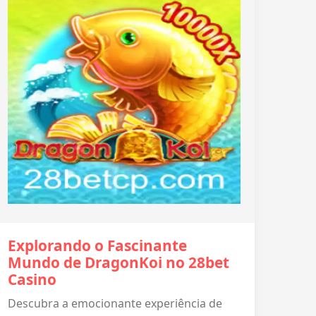
Explorando o Fascinante
Mundo de DragonKoi no 28bet
Casino
Descubra a emocionante experiência de