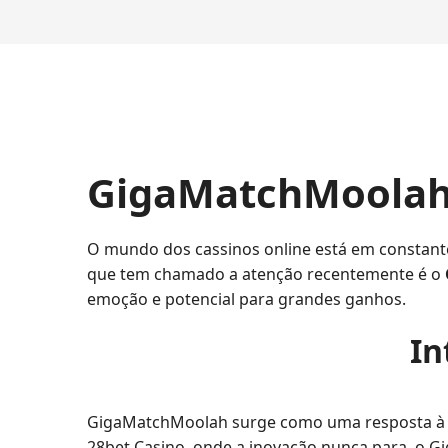
GigaMatchMoolah:
O mundo dos cassinos online está em constante
que tem chamado a atenção recentemente é o
emoção e potencial para grandes ganhos.
In
GigaMatchMoolah surge como uma resposta à d
28bet Casino, onde a inovação nunca para, o G