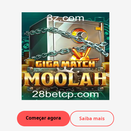
Começar agora
Saiba mais