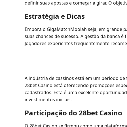
definir suas apostas e começar a girar. O obje
Estratégia e Dicas
Embora o GigaMatchMoolah seja, em grande par
suas chances de sucesso. A gestão da banca é 
Jogadores experientes frequentemente recom
A indústria de cassinos está em um período de
28bet Casino está oferecendo promoções espec
cadastrados. Esta é uma excelente oportunida
investimentos iniciais.
Participação do 28bet Casino
O 28bet Casino se firmou como uma plataforma 