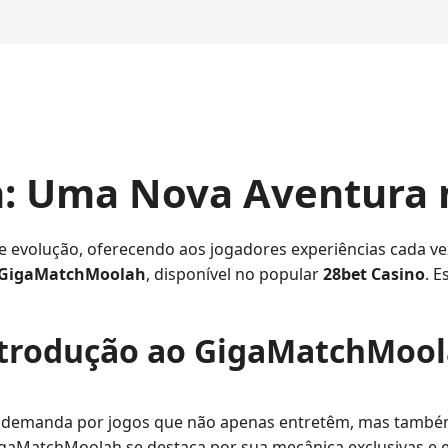
 Uma Nova Aventura n
 evolução, oferecendo aos jogadores experiências cada ve
GigaMatchMoolah
, disponível no popular
28bet Casino
. 
trodução ao GigaMatchMoo
emanda por jogos que não apenas entretêm, mas também o
igaMatchMoolah se destaca por sua mecânica exclusivas e e