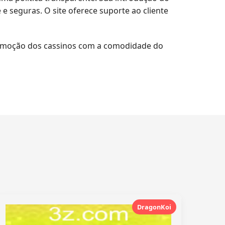
seguras. O site oferece suporte ao cliente
emoção dos cassinos com a comodidade do
DragonKoi