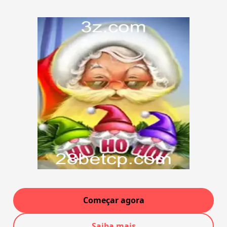
Começar agora
Saiba mais