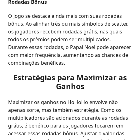
Rodadas Bônus
O jogo se destaca ainda mais com suas rodadas
bônus. Ao alinhar três ou mais símbolos de scatter,
os jogadores recebem rodadas grátis, nas quais
todos os prêmios podem ser multiplicados.
Durante essas rodadas, o Papai Noel pode aparecer
com maior frequência, aumentando as chances de
combinações benéficas.
Estratégias para Maximizar as
Ganhos
Maximizar os ganhos no HoHoHo envolve não
apenas sorte, mas também estratégia. Como os
multiplicadores são acionados durante as rodadas
grátis, é benéfico para os jogadores focarem em
acessar essas rodadas bônus. Ajustar o valor das