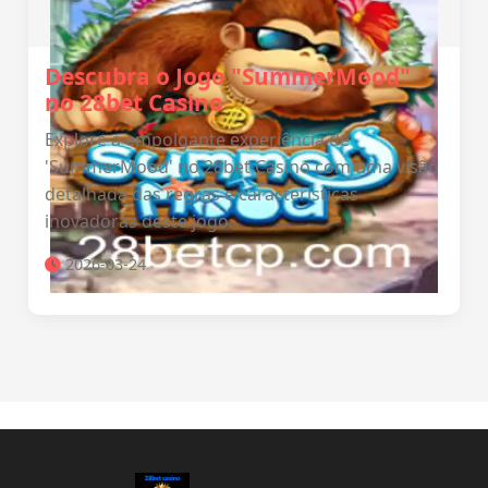
Descubra o Jogo "SummerMood"
no 28bet Casino
Explore a empolgante experiência de
'SummerMood' no 28bet Casino com uma visão
detalhada das regras e características
inovadoras deste jogo.
2026-03-24