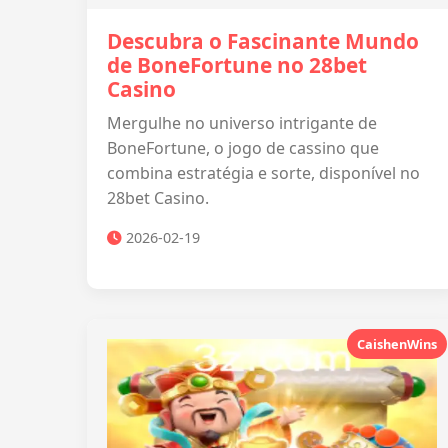
Descubra o Fascinante Mundo
de BoneFortune no 28bet
Casino
Mergulhe no universo intrigante de
BoneFortune, o jogo de cassino que
combina estratégia e sorte, disponível no
28bet Casino.
2026-02-19
CaishenWins