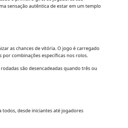
 uma sensação autêntica de estar em um templo
zar as chances de vitória. O jogo é carregado
os por combinações específicas nos rolos.
s rodadas são desencadeadas quando três ou
a todos, desde iniciantes até jogadores