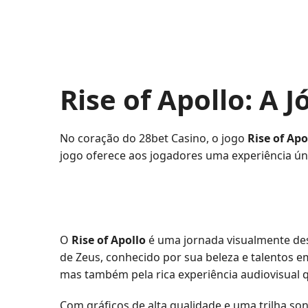
Rise of Apollo: A 
No coração do 28bet Casino, o jogo
Rise of Apo
jogo oferece aos jogadores uma experiência úni
O
Rise of Apollo
é uma jornada visualmente des
de Zeus, conhecido por sua beleza e talentos e
mas também pela rica experiência audiovisual 
Com gráficos de alta qualidade e uma trilha so