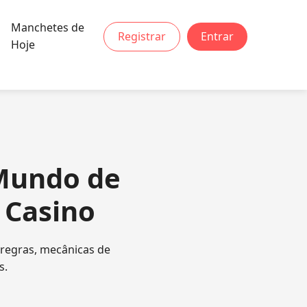
Manchetes de
Registrar
Entrar
Hoje
 Mundo de
t Casino
 regras, mecânicas de
s.