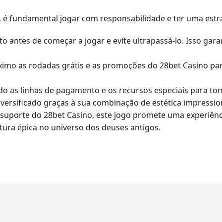
, é fundamental jogar com responsabilidade e ter uma estra
o antes de começar a jogar e evite ultrapassá-lo. Isso gar
ximo as rodadas grátis e as promoções do 28bet Casino par
o as linhas de pagamento e os recursos especiais para to
iversificado graças à sua combinação de estética impressi
 suporte do 28bet Casino, este jogo promete uma experiên
ura épica no universo dos deuses antigos.