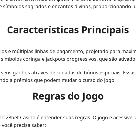
de símbolos sagrados e encantos divinos, proporcionando
Características Principais
los e múltiplas linhas de pagamento, projetado para maximi
, símbolos coringa e jackpots progressivos, que são ativad
seus ganhos através de rodadas de bônus especiais. Essa
vando a prêmios que podem mudar o curso do jogo.
Regras do Jogo
o 28bet Casino é entender suas regras. O jogo é acessível 
e você precisa saber: