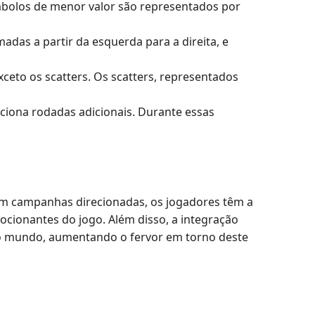
Símbolos de menor valor são representados por
das a partir da esquerda para a direita, e
ceto os scatters. Os scatters, representados
diciona rodadas adicionais. Durante essas
om campanhas direcionadas, os jogadores têm a
cionantes do jogo. Além disso, a integração
do mundo, aumentando o fervor em torno deste