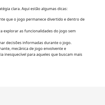
tégia clara. Aqui estão algumas dicas:
ante que o jogo permanece divertido e dentro de
a explorar as funcionalidades do jogo sem
mar decisões informadas durante o jogo.
onante, mecânica de jogo envolvente e
cia inesquecível para aqueles que buscam mais