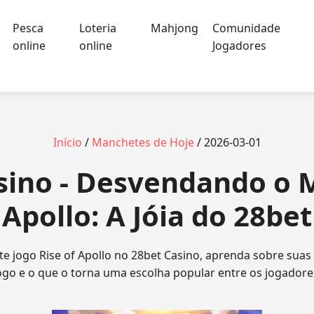
Pesca
Loteria
Mahjong
Comunidade
online
online
Jogadores
Início
/
Manchetes de Hoje
/ 2026-03-01
sino - Desvendando o
 Apollo: A Jóia do 28be
e jogo Rise of Apollo no 28bet Casino, aprenda sobre suas
ogo e o que o torna uma escolha popular entre os jogadore