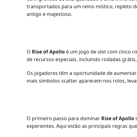
transportados para um reino místico, repleto 
antigo e majestoso.
O
Rise of Apollo
é um jogo de slot com cinco ro
de recursos especiais, incluindo rodadas grátis
Os jogadores têm a oportunidade de aumentar 
mais símbolos scatter aparecem nos rolos, le
O primeiro passo para dominar
Rise of Apollo
n
experientes. Aqui estão as principais regras qu