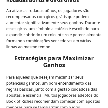
Rodadas Bônus e Giros Grátis
Ao ativar as rodadas bônus, os jogadores são
recompensados com giros grátis que podem
aumentar significativamente seus ganhos. Durante
esses giros, um símbolo aleatório é escolhido para
expandir, cobrindo um rolo inteiro e potencialmente
formando combinações vencedoras em várias
linhas ao mesmo tempo.
Estratégias para Maximizar
Ganhos
Para aqueles que desejam maximizar seus
potenciais ganhos, um bom entendimento das
regras básicas, junto com a gestão cuidadosa das
apostas, é essencial. Muitos jogadores adeptos do
Book of Riches recomendam começar com apostas
menores para se familiarizar com o jogo,