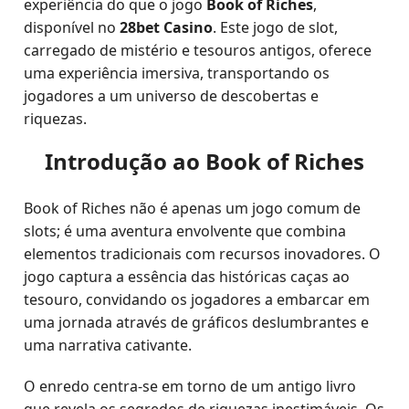
experiência do que o jogo
Book of Riches
,
disponível no
28bet Casino
. Este jogo de slot,
carregado de mistério e tesouros antigos, oferece
uma experiência imersiva, transportando os
jogadores a um universo de descobertas e
riquezas.
Introdução ao Book of Riches
Book of Riches não é apenas um jogo comum de
slots; é uma aventura envolvente que combina
elementos tradicionais com recursos inovadores. O
jogo captura a essência das históricas caças ao
tesouro, convidando os jogadores a embarcar em
uma jornada através de gráficos deslumbrantes e
uma narrativa cativante.
O enredo centra-se em torno de um antigo livro