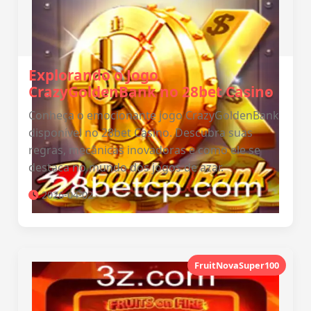
Explorando o Jogo
CrazyGoldenBank no 28bet Casino
Conheça o emocionante jogo CrazyGoldenBank
disponível no 28bet Casino. Descubra suas
regras, mecânicas inovadoras e como ele se
destaca no mundo dos jogos de azar.
2026-04-02
FruitNovaSuper100