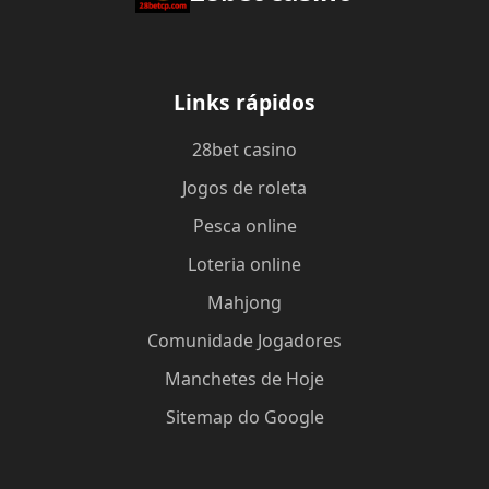
Links rápidos
28bet casino
Jogos de roleta
Pesca online
Loteria online
Mahjong
Comunidade Jogadores
Manchetes de Hoje
Sitemap do Google