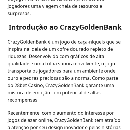
jogadores uma viagem cheia de tesouros e
surpresas.
Introdução ao CrazyGoldenBank
CrazyGoldenBank é um jogo de caça-níqueis que se
inspira na ideia de um cofre dourado repleto de
riquezas. Desenvolvido com gráficos de alta
qualidade e uma trilha sonora envolvente, o jogo
transporta os jogadores para um ambiente onde
ouro e pedras preciosas são a norma. Como parte
do 28bet Casino, CrazyGoldenBank garante uma
mistura de emoção com potencial de altas
recompensas.
Recentemente, com o aumento do interesse por
jogos de azar online, CrazyGoldenBank tem atraído
a atenção por seu design inovador e pelas histórias