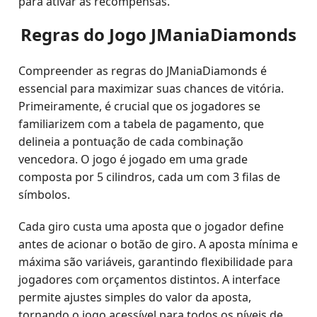
para ativar as recompensas.
Regras do Jogo JManiaDiamonds
Compreender as regras do JManiaDiamonds é
essencial para maximizar suas chances de vitória.
Primeiramente, é crucial que os jogadores se
familiarizem com a tabela de pagamento, que
delineia a pontuação de cada combinação
vencedora. O jogo é jogado em uma grade
composta por 5 cilindros, cada um com 3 filas de
símbolos.
Cada giro custa uma aposta que o jogador define
antes de acionar o botão de giro. A aposta mínima e
máxima são variáveis, garantindo flexibilidade para
jogadores com orçamentos distintos. A interface
permite ajustes simples do valor da aposta,
tornando o jogo acessível para todos os níveis de