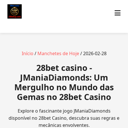
Início
/
Manchetes de Hoje
/ 2026-02-28
28bet casino -
JManiaDiamonds: Um
Mergulho no Mundo das
Gemas no 28bet Casino
Explore o fascinante jogo JManiaDiamonds
disponível no 28bet Casino, descubra suas regras e
mecânicas envolventes.