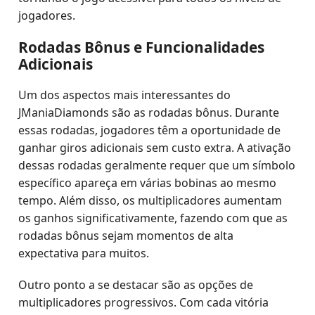
jogadores.
Rodadas Bônus e Funcionalidades
Adicionais
Um dos aspectos mais interessantes do
JManiaDiamonds são as rodadas bônus. Durante
essas rodadas, jogadores têm a oportunidade de
ganhar giros adicionais sem custo extra. A ativação
dessas rodadas geralmente requer que um símbolo
específico apareça em várias bobinas ao mesmo
tempo. Além disso, os multiplicadores aumentam
os ganhos significativamente, fazendo com que as
rodadas bônus sejam momentos de alta
expectativa para muitos.
Outro ponto a se destacar são as opções de
multiplicadores progressivos. Com cada vitória