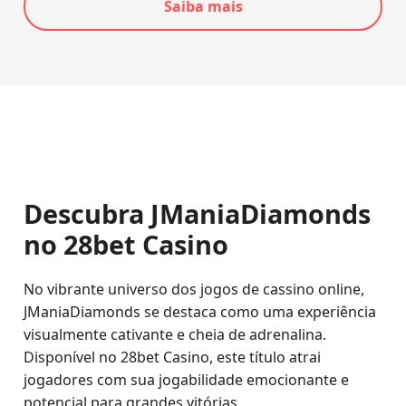
Saiba mais
Descubra JManiaDiamonds
no 28bet Casino
No vibrante universo dos jogos de cassino online,
JManiaDiamonds se destaca como uma experiência
visualmente cativante e cheia de adrenalina.
Disponível no 28bet Casino, este título atrai
jogadores com sua jogabilidade emocionante e
potencial para grandes vitórias.