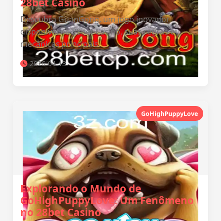
28bet Casino
Descubra GuanGong, um jogo inovador
disponível no 28bet Casino, suas regras e
mecânicas principais.
2026-04-13
GoHighPuppyLove
Explorando o Mundo de
GoHighPuppyLove: Um Fenômeno
no 28bet Casino