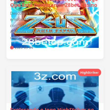
Que Está Dominando 28bet Casino
Descubra tudo sobre ZeusRushFever, o
emocionante jogo de cassino que está
conquistando os jogadores no 28bet Casino.
Aprenda sobre sua mecânica, introdução e
regras.
2026-05-04
HighStriker
Explorando o Jogo HighStriker no