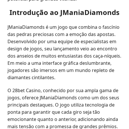
Introdução ao JManiaDiamonds
JManiaDiamonds é um jogo que combina o fascínio
das pedras preciosas com a emoção das apostas.
Desenvolvido por uma equipe de especialistas em
design de jogos, seu lançamento veio ao encontro
dos anseios de muitos entusiastas dos caça-níqueis.
Em meio a uma interface gráfica deslumbrante,
jogadores são imersos em um mundo repleto de
diamantes cintilantes.
O 28bet Casino, conhecido por sua ampla gama de
jogos, oferece JManiaDiamonds como um dos seus
principais destaques. O jogo utiliza tecnologia de
ponta para garantir que cada giro seja tão
emocionante quanto o anterior, adicionando ainda
mais tensão com a promessa de grandes prêmios.