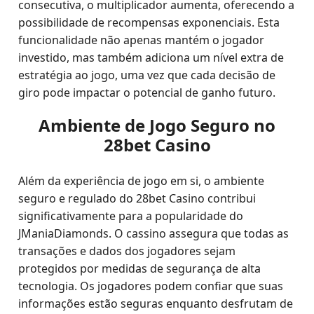
consecutiva, o multiplicador aumenta, oferecendo a
possibilidade de recompensas exponenciais. Esta
funcionalidade não apenas mantém o jogador
investido, mas também adiciona um nível extra de
estratégia ao jogo, uma vez que cada decisão de
giro pode impactar o potencial de ganho futuro.
Ambiente de Jogo Seguro no
28bet Casino
Além da experiência de jogo em si, o ambiente
seguro e regulado do 28bet Casino contribui
significativamente para a popularidade do
JManiaDiamonds. O cassino assegura que todas as
transações e dados dos jogadores sejam
protegidos por medidas de segurança de alta
tecnologia. Os jogadores podem confiar que suas
informações estão seguras enquanto desfrutam de